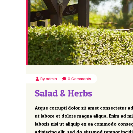
By admin
0 Comments
Salad & Herbs
Atque corrupti dolor sit amet consectetur ad
ut labore et dolore magna aliqua. Enim ad m
laboris nisi ut aliquip ex ea commodo conseq
adipiscing elit, sed do eiusmod tempor incid